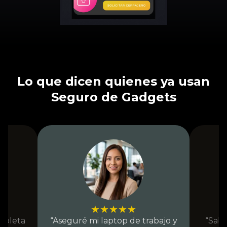
Lo que dicen quienes ya usan
Seguro de Gadgets
★
★
★
★
★
mpleta
“Aseguré mi laptop de trabajo y
“Sabe