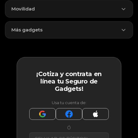
Movilidad
INCLUYE:
Más gadgets
Bicicletas y Scooters / monopatines.
INCLUYE:
COTIZAR
Equipo deportivo.
COTIZAR
¡Cotiza y contrata en
línea tu Seguro de
Gadgets!
Usa tu cuenta de:
Ó