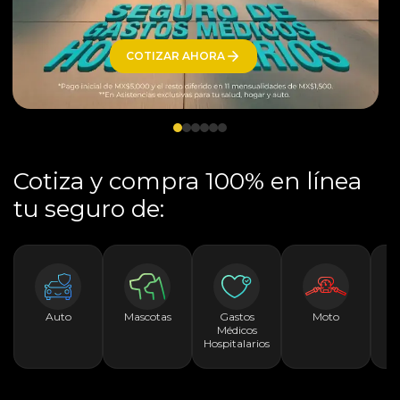
COTIZAR AHORA
Cotiza y compra 100% en línea
tu seguro de:
Auto
Mascotas
Gastos
Moto
Ac
Médicos
Pe
Hospitalarios