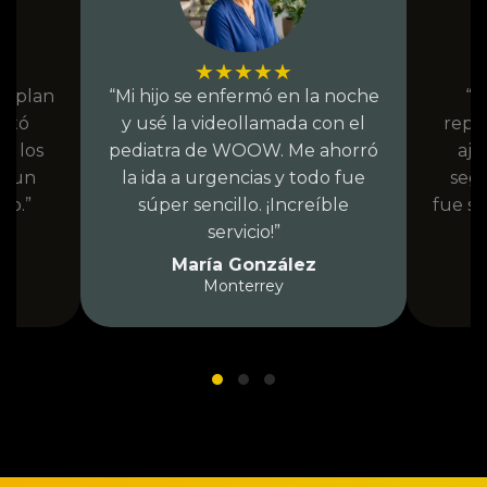
★
★
★
★
★
el plan
“Mi hijo se enfermó en la noche
“T
sitó
y usé la videollamada con el
repor
n los
pediatra de WOOW. Me ahorró
aju
Es un
la ida a urgencias y todo fue
seg
do.”
súper sencillo. ¡Increíble
fue s
servicio!”
María González
Monterrey