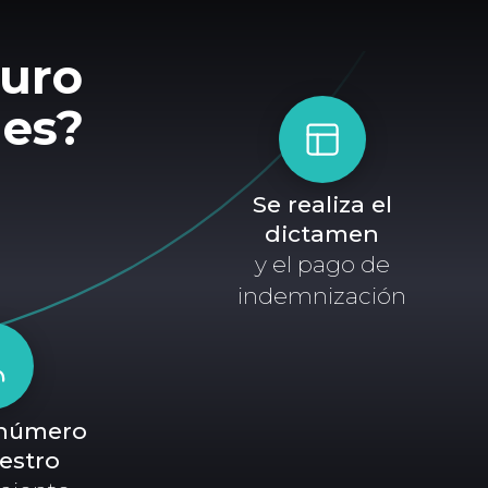
guro
les?
Se realiza el
dictamen
y el pago de
indemnización
 número
iestro