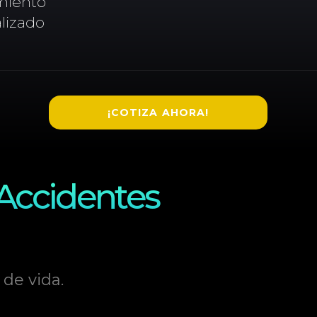
miento
lizado
¡COTIZA AHORA!
 Accidentes
 de vida.