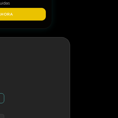
luidas
AHORA