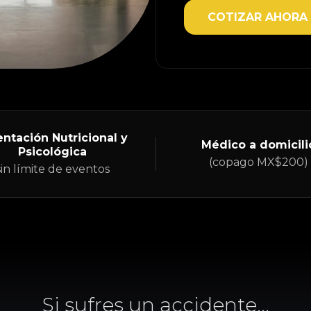
COTIZAR AHORA
entación Nutricional y
Médico a domicili
Psicológica
(copago MX$200)
sin límite de eventos
Si sufres un accidente...